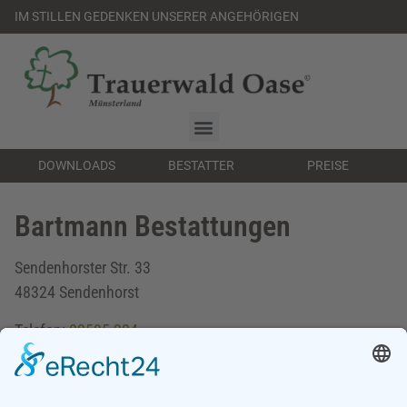
IM STILLEN GEDENKEN UNSERER ANGEHÖRIGEN
DOWNLOADS
BESTATTER
PREISE
Bartmann Bestattungen
Sendenhorster Str. 33
48324 Sendenhorst
Telefon:
02535 224
E-Mail:
mail@bestattungen-bartmann.de
www.bestattungen-bartmann.de