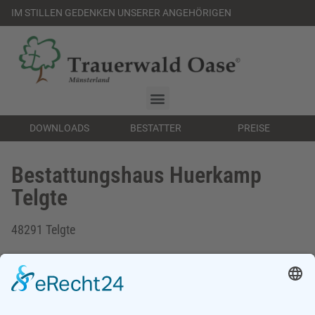
IM STILLEN GEDENKEN UNSERER ANGEHÖRIGEN
DOWNLOADS
BESTATTER
PREISE
Bestattungshaus Huerkamp
Telgte
48291 Telgte
Telefon:
02504 729559
E-Mail:
info@huerkamp-gmbh.de
www.bestattungen-huerkamp.de