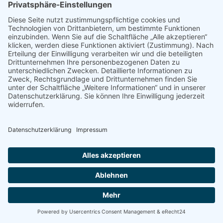
Verwaltungsbüro:
Lambertusplatz 1
48231 Hoetmar
Tel.: 02585 486
Fax: 02585 7699
Zurück zur Bestatter-Suche
© Trauerwald Oase Münsterland |
by m.page
Impressum
Datenschutz
Kontakt
Cookie-Einstellungen