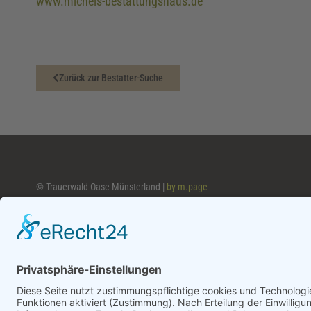
www.michels-bestattungshaus.de
Zurück zur Bestatter-Suche
© Trauerwald Oase Münsterland |
by m.page